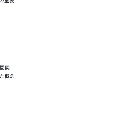
の重要
間関
た概念