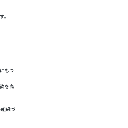
す。
にもつ
欲を高
い組織づ