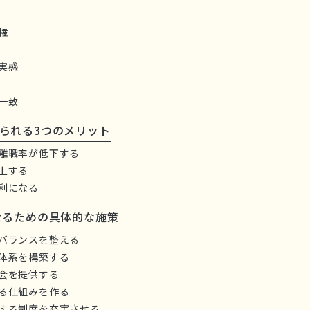
権
実感
一致
られる3つのメリット
離職率が低下する
上する
利になる
せるための具体的な施策
バランスを整える
体系を構築する
会を提供する
る仕組みを作る
する制度を充実させる