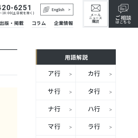
420-6251
English
~18:00(土日祝を除く)
メール
ご相談
ニュース
購読
はこちら
出版・掲載
コラム
企業情報
用語解説
ア行
カ行
サ行
タ行
ナ行
ハ行
マ行
ラ行