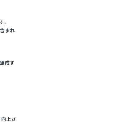
す。
含まれ
醸成す
く向上さ