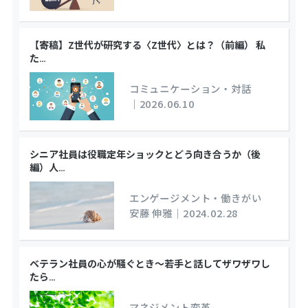
【寄稿】Z世代が研究する〈Z世代〉とは？（前編） 私
た
…
コミュニケーション・対話
｜
2026.06.10
シニア社員は役職定年ショックとどう向き合うか（後
編）人
…
エンゲージメント・働きがい
安藤 伸雅
｜
2024.02.28
ベテラン社員の心が騒ぐとき～若手と話してザワザワし
たら
…
マネジメント変革