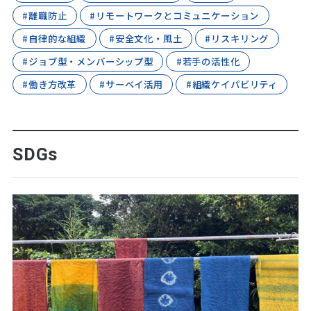
#離職防止
#リモートワークとコミュニケーション
#自律的な組織
#安全文化・風土
#リスキリング
#ジョブ型・メンバーシップ型
#若手の活性化
#働き方改革
#サーベイ活用
#組織ケイパビリティ
SDGs