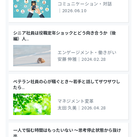
コミュニケーション・対話
｜
2026.06.10
シニア社員は役職定年ショックとどう向き合うか（後
編）人
…
エンゲージメント・働きがい
安藤 伸雅
｜
2024.02.28
ベテラン社員の心が騒ぐとき～若手と話してザワザワし
たら
…
マネジメント変革
太田 久美
｜
2026.04.28
一人で悩む時間はもったいない ～思考停止状態から抜け
出
…