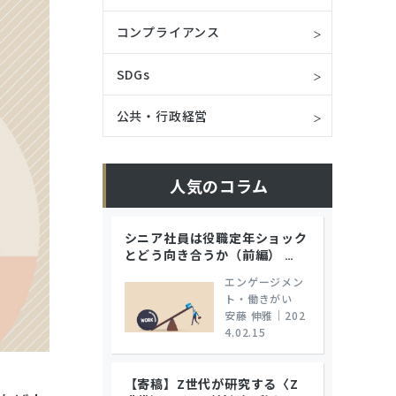
コンプライアンス
SDGs
公共・行政経営
人気のコラム
シニア社員は役職定年ショック
とどう向き合うか（前編）
…
エンゲージメン
ト・働きがい
安藤 伸雅
｜
202
4.02.15
【寄稿】Z世代が研究する〈Z