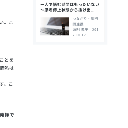
一人で悩む時間はもったいない
～思考停止状態から抜け出
…
つながり・部門
い。こ
間連携
源明 典子
｜
201
7.10.12
ことを
情熱は
す。こ
発揮で