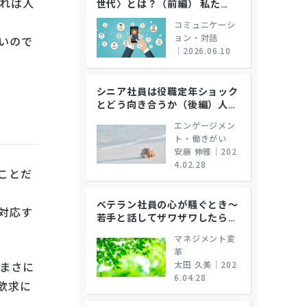
れば人
世代〉とは？（前編） 私た
…
コミュニケーシ
ョン・対話
いので
｜
2026.06.10
シニア社員は役職定年ショック
とどう向き合うか（後編）人
…
エンゲージメン
ト・働きがい
安藤 伸雅
｜
202
4.02.28
ことだ
ベテラン社員の心が騒ぐとき～
対応す
若手と話してザワザワしたら
…
マネジメント変
革
太田 久美
｜
202
まさに
6.04.28
欲求に