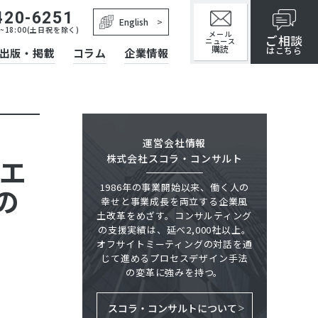
420-6251
English
~18:00(土日祝を除く)
メール
ご相談
ニュース
購読
はこちら
出版・掲載
コラム
企業情報
運営会社情報
株式会社スコラ・コンサルト
エ
1986年の事業開始以来、働く人の
の
幸せと事業成長を両立する企業風
土改革をめざす。コンサルティング
の支援実績は、延べ2,000社以上。
オフサイトミーティングの対話を通
じて進めるプロセスデザイン手法
の変革に強みを持つ。
スコラ・コンサルトについて