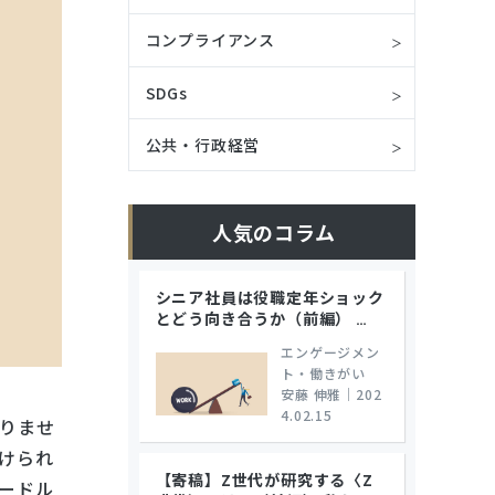
コンプライアンス
SDGs
公共・行政経営
人気のコラム
シニア社員は役職定年ショック
とどう向き合うか（前編）
…
エンゲージメン
ト・働きがい
安藤 伸雅
｜
202
4.02.15
りませ
けられ
【寄稿】Z世代が研究する〈Z
ードル