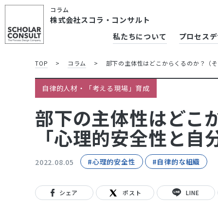
コラム
株式会社スコラ・コンサルト
私たちについて
プロセスデ
TOP
>
コラム
>
部下の主体性はどこからくるのか？（その１
自律的人材・「考える現場」育成
部下の主体性はどこから
「心理的安全性と自
#心理的安全性
#自律的な組織
2022.08.05
シェア
ポスト
LINE