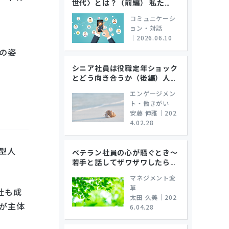
世代〉とは？（前編） 私た
…
コミュニケーシ
ョン・対話
｜
2026.06.10
の姿
シニア社員は役職定年ショック
とどう向き合うか（後編）人
…
エンゲージメン
ト・働きがい
安藤 伸雅
｜
202
4.02.28
型人
ベテラン社員の心が騒ぐとき～
若手と話してザワザワしたら
…
マネジメント変
革
社も成
太田 久美
｜
202
が主体
6.04.28