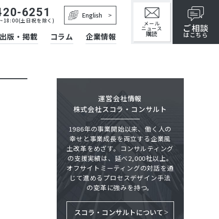
420-6251
English
~18:00(土日祝を除く)
メール
ご相談
ニュース
購読
はこちら
出版・掲載
コラム
企業情報
運営会社情報
株式会社スコラ・コンサルト
1986年の事業開始以来、働く人の
幸せと事業成長を両立する企業風
土改革をめざす。コンサルティング
の支援実績は、延べ2,000社以上。
オフサイトミーティングの対話を通
じて進めるプロセスデザイン手法
の変革に強みを持つ。
スコラ・コンサルトについて