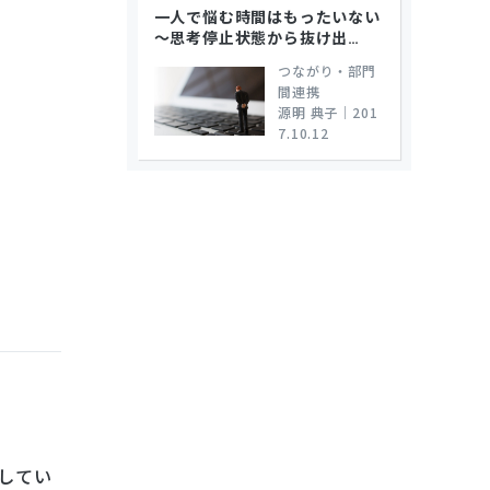
一人で悩む時間はもったいない
～思考停止状態から抜け出
…
つながり・部門
間連携
源明 典子
｜
201
7.10.12
してい