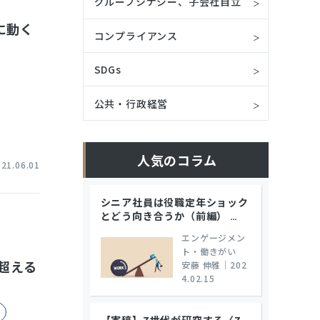
グループシナジー、子会社自立
に動く
コンプライアンス
SDGs
公共・行政経営
人気のコラム
021.06.01
シニア社員は役職定年ショック
とどう向き合うか（前編）
…
エンゲージメン
ト・働きがい
超える
安藤 伸雅
｜
202
4.02.15
【寄稿】Z世代が研究する〈Z