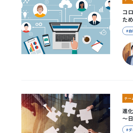
コ
た
#
チー
進化
～
#