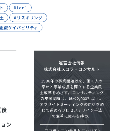
ト
#1on1
土
#リスキリング
#組織ケイパビリティ
運営会社情報
株式会社スコラ・コンサルト
1986年の事業開始以来、働く人の
幸せと事業成長を両立する企業風
土改革をめざす。コンサルティング
の支援実績は、延べ2,000社以上。
オフサイトミーティングの対話を通
（後
じて進めるプロセスデザイン手法
の変革に強みを持つ。
ション
スコラ・コンサルトについて