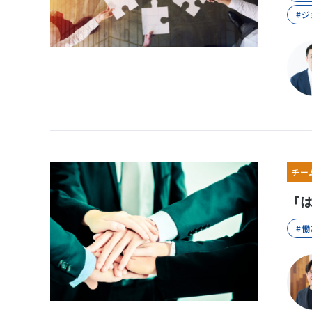
#
チー
「
#