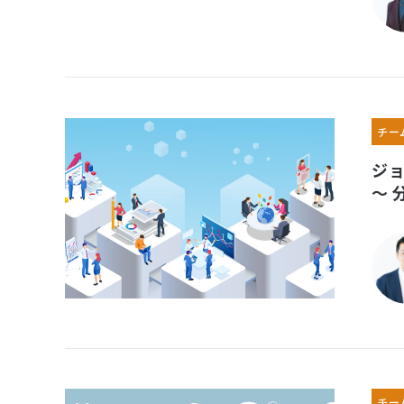
チー
ジ
～ 
チー