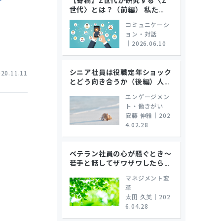
世代〉とは？（前編） 私た
…
コミュニケーシ
ョン・対話
｜
2026.06.10
シニア社員は役職定年ショック
020.11.11
とどう向き合うか（後編）人
…
エンゲージメン
ト・働きがい
安藤 伸雅
｜
202
4.02.28
ベテラン社員の心が騒ぐとき～
若手と話してザワザワしたら
…
マネジメント変
革
太田 久美
｜
202
6.04.28