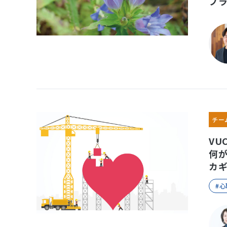
プ
チー
VU
何
カ
#