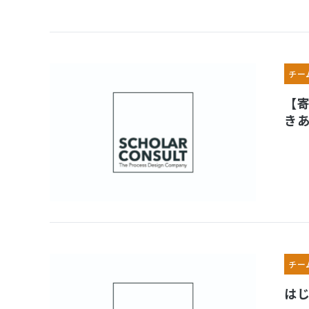
チー
【
き
チー
は