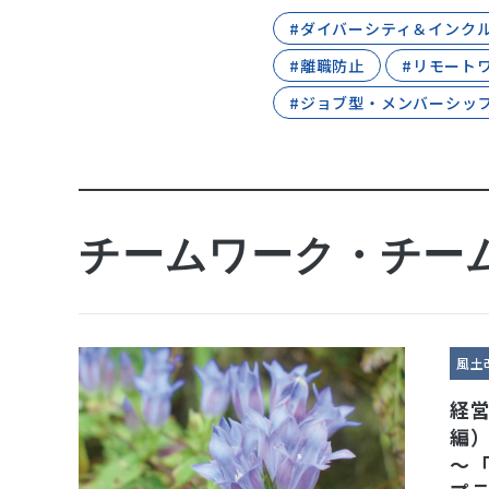
#ダイバーシティ＆インク
#離職防止
#リモート
#ジョブ型・メンバーシッ
チームワーク・チー
風土
経
編
～