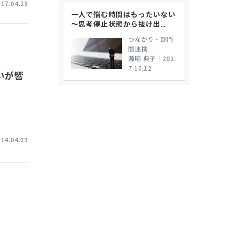
017.04.28
一人で悩む時間はもったいない
～思考停止状態から抜け出
…
つながり・部門
間連携
源明 典子
｜
201
7.10.12
いが響
014.04.09