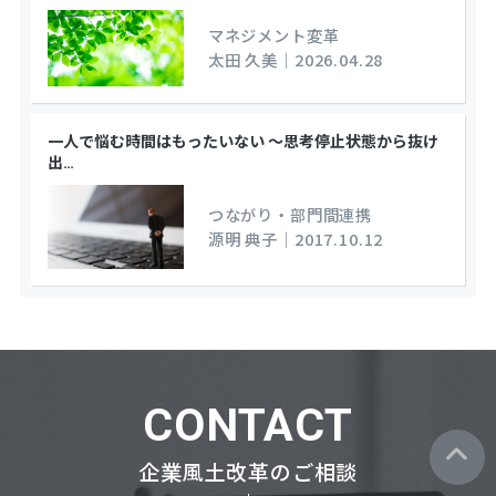
マネジメント変革
太田 久美
｜
2026.04.28
一人で悩む時間はもったいない ～思考停止状態から抜け
出
…
つながり・部門間連携
源明 典子
｜
2017.10.12
CONTACT
企業風土改革のご相談