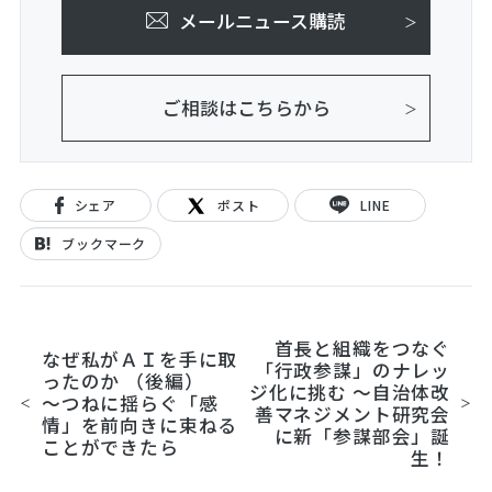
メールニュース購読
ご相談はこちらから
シェア
ポスト
LINE
ブックマーク
首長と組織をつなぐ
なぜ私がＡＩを手に取
「行政参謀」のナレッ
ったのか （後編）
ジ化に挑む ～自治体改
～つねに揺らぐ「感
善マネジメント研究会
情」を前向きに束ねる
に新「参謀部会」誕
ことができたら
生！