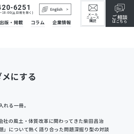
420-6251
English
~18:00(土日祝を除く)
メール
ご相談
ニュース
購読
はこちら
出版・掲載
コラム
企業情報
ダメにする
入れる一冊。
会社の風土・体質改革に関わってきた柴田昌治
題」について熱く語り合った問題深掘り型の対談