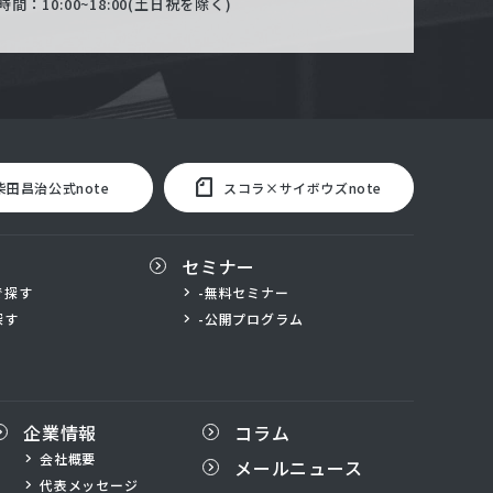
間：10:00~18:00(土日祝を除く)
柴田昌治公式note
スコラ×サイボウズnote
セミナー
で探す
-無料セミナー
探す
-公開プログラム
企業情報
コラム
会社概要
メールニュース
代表メッセージ