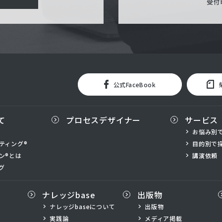
受付時
公式FaceBook
て
プロセスデザイナー
サービス
お悩み別
ティング®
目的別で
ン®とは
講演依頼
グ
ナレッジbase
出版物
ナレッジbaseについて
出版物
実践論
メディア掲載