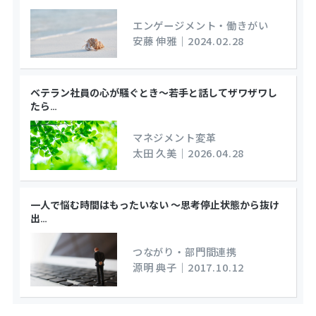
エンゲージメント・働きがい
安藤 伸雅
｜
2024.02.28
ベテラン社員の心が騒ぐとき～若手と話してザワザワし
たら
…
マネジメント変革
太田 久美
｜
2026.04.28
一人で悩む時間はもったいない ～思考停止状態から抜け
出
…
つながり・部門間連携
源明 典子
｜
2017.10.12