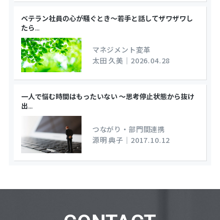
ベテラン社員の心が騒ぐとき～若手と話してザワザワし
たら
…
マネジメント変革
太田 久美
｜
2026.04.28
一人で悩む時間はもったいない ～思考停止状態から抜け
出
…
つながり・部門間連携
源明 典子
｜
2017.10.12