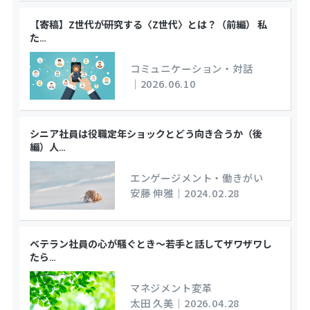
【寄稿】Z世代が研究する〈Z世代〉とは？（前編） 私
た
…
コミュニケーション・対話
｜
2026.06.10
シニア社員は役職定年ショックとどう向き合うか（後
編）人
…
エンゲージメント・働きがい
安藤 伸雅
｜
2024.02.28
ベテラン社員の心が騒ぐとき～若手と話してザワザワし
たら
…
マネジメント変革
太田 久美
｜
2026.04.28