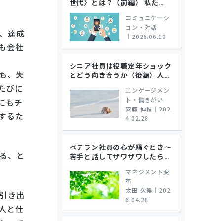
世代〉とは？（前編） 私た
…
コミュニケーシ
ョン・対話
、達成
｜
2026.06.10
も会社
シニア社員は役職定年ショック
も、失
とどう向き合うか（後編）人
…
たびに
エンゲージメン
ト・働きがい
にもチ
安藤 伸雅
｜
202
するた
4.02.28
ベテラン社員の心が騒ぐとき～
る、と
若手と話してザワザワしたら
…
。
マネジメント変
革
太田 久美
｜
202
引き出
6.04.28
人と仕