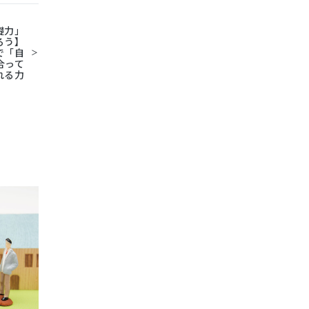
礎力」
ろう】
で「自
合って
れる力