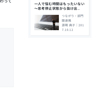
わって
一人で悩む時間はもったいない
～思考停止状態から抜け出
…
つながり・部門
間連携
源明 典子
｜
201
7.10.12