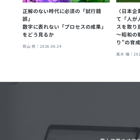
正解のない時代に必須の「試行錯
〈日本企
誤」
て「人が
数字に表れない「プロセスの成果」
スを取り
をどう見るか
～昭和の
り”の育
若山 修｜
2026.06.24
髙木 穣｜
20