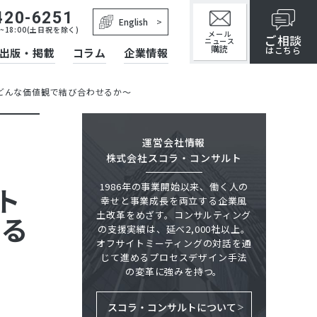
420-6251
English
~18:00(土日祝を除く)
メール
ご相談
ニュース
購読
はこちら
出版・掲載
コラム
企業情報
どんな価値観で結び合わせるか～
運営会社情報
株式会社スコラ・コンサルト
1986年の事業開始以来、働く人の
ト
幸せと事業成長を両立する企業風
土改革をめざす。コンサルティング
せる
の支援実績は、延べ2,000社以上。
オフサイトミーティングの対話を通
じて進めるプロセスデザイン手法
の変革に強みを持つ。
スコラ・コンサルトについて