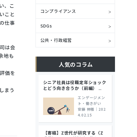
い、こ
コンプライアンス
いこと
の仕事
SDGs
公共・行政経営
司は会
余地も
人気のコラム
評価を
シニア社員は役職定年ショック
とどう向き合うか（前編）
…
しまう
エンゲージメン
ト・働きがい
安藤 伸雅
｜
202
4.02.15
【寄稿】Z世代が研究する〈Z