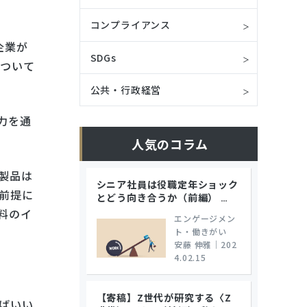
コンプライアンス
企業が
SDGs
について
公共・行政経営
力を通
人気のコラム
製品は
シニア社員は役職定年ショック
前提に
とどう向き合うか（前編）
…
料のイ
エンゲージメン
ト・働きがい
安藤 伸雅
｜
202
4.02.15
【寄稿】Z世代が研究する〈Z
ばいい