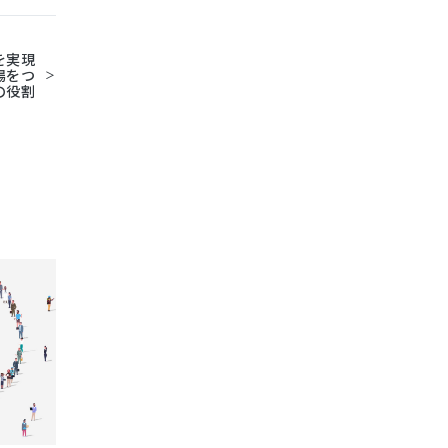
を実現
場をつ
の役割