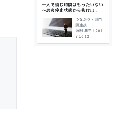
一人で悩む時間はもったいない
～思考停止状態から抜け出
…
つながり・部門
間連携
源明 典子
｜
201
7.10.12