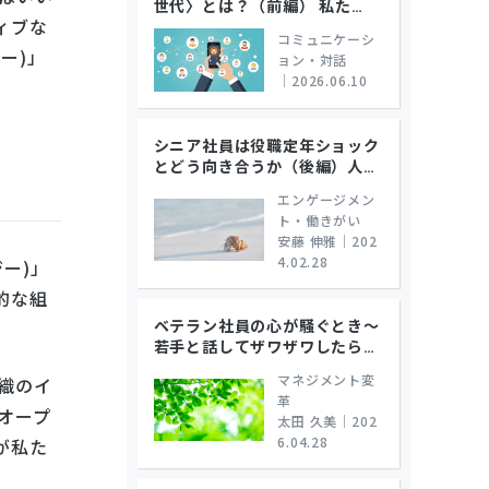
世代〉とは？（前編） 私た
…
ィブな
コミュニケーシ
ー)」
ョン・対話
｜
2026.06.10
シニア社員は役職定年ショック
とどう向き合うか（後編）人
…
エンゲージメン
ト・働きがい
安藤 伸雅
｜
202
4.02.28
ー)」
的な組
ベテラン社員の心が騒ぐとき～
若手と話してザワザワしたら
…
マネジメント変
織のイ
革
オープ
太田 久美
｜
202
6.04.28
が私た