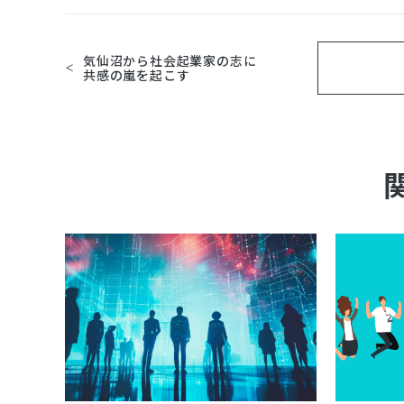
気仙沼から社会起業家の志に
共感の嵐を起こす