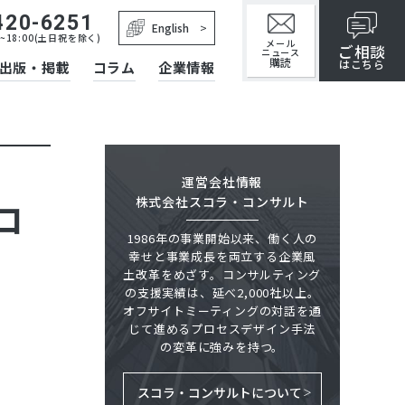
420-6251
English
~18:00(土日祝を除く)
メール
ご相談
ニュース
購読
はこちら
出版・掲載
コラム
企業情報
運営会社情報
株式会社スコラ・コンサルト
ロ
1986年の事業開始以来、働く人の
幸せと事業成長を両立する企業風
土改革をめざす。コンサルティング
の支援実績は、延べ2,000社以上。
オフサイトミーティングの対話を通
じて進めるプロセスデザイン手法
の変革に強みを持つ。
スコラ・コンサルトについて