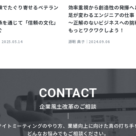
験でたぐり寄せるベテラン
効率重視から創造性の発揮へ
足が変わるエンジニアの仕事
承を通じて「信頼の文化」
～正解のないビジネスへの挑
ぐ
もっとワクワクしよう！
｜
2025.05.14
源明 典子｜
2024.09.06
CONTACT
企業風土改革のご相談
サイトミーティングのやり方、業績向上に向けた真の打ち手
どんなお悩みでもご相談ください。