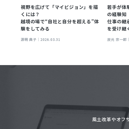
視野を広げて「マイビジョン」を描
若手が体
くには？
の経験知
越境の場で“自社と自分を超える”体
仕事の継
験をしてみる
を受け継
源明 典子｜
2026.03.31
炭元 宗一郎
風土改革やオフ