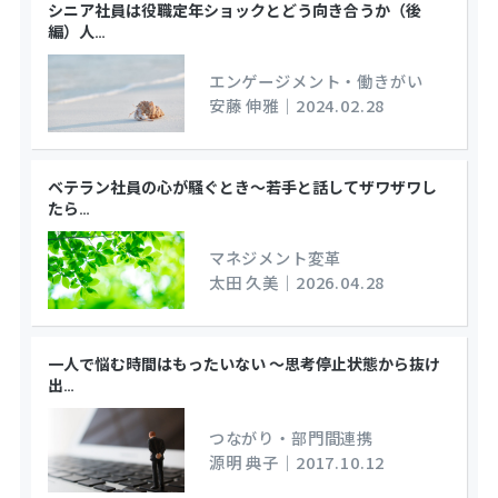
シニア社員は役職定年ショックとどう向き合うか（後
編）人
…
エンゲージメント・働きがい
安藤 伸雅
｜
2024.02.28
ベテラン社員の心が騒ぐとき～若手と話してザワザワし
たら
…
マネジメント変革
太田 久美
｜
2026.04.28
一人で悩む時間はもったいない ～思考停止状態から抜け
出
…
つながり・部門間連携
源明 典子
｜
2017.10.12