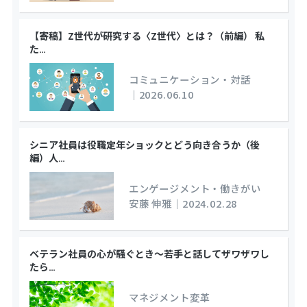
【寄稿】Z世代が研究する〈Z世代〉とは？（前編） 私
た
…
コミュニケーション・対話
｜
2026.06.10
シニア社員は役職定年ショックとどう向き合うか（後
編）人
…
エンゲージメント・働きがい
安藤 伸雅
｜
2024.02.28
ベテラン社員の心が騒ぐとき～若手と話してザワザワし
たら
…
マネジメント変革