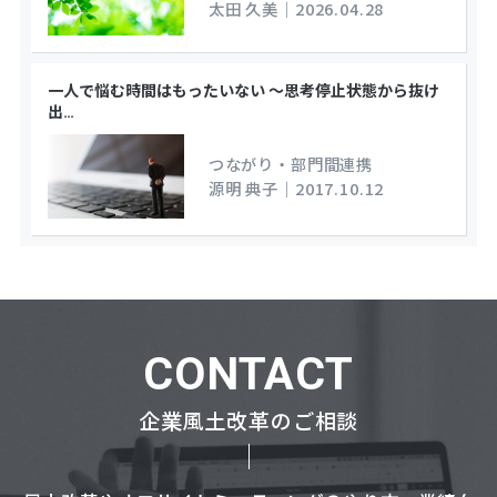
太田 久美
｜
2026.04.28
一人で悩む時間はもったいない ～思考停止状態から抜け
出
…
つながり・部門間連携
源明 典子
｜
2017.10.12
CONTACT
企業風土改革のご相談