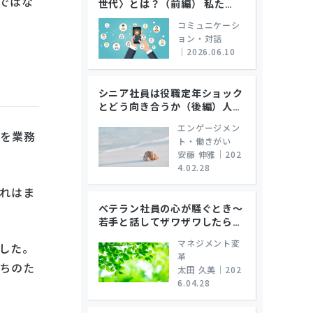
ではな
世代〉とは？（前編） 私た
…
コミュニケーシ
ョン・対話
｜
2026.06.10
シニア社員は役職定年ショック
とどう向き合うか（後編）人
…
エンゲージメン
事を業務
ト・働きがい
安藤 伸雅
｜
202
4.02.28
れはま
ベテラン社員の心が騒ぐとき～
若手と話してザワザワしたら
…
マネジメント変
した。
革
ちのた
太田 久美
｜
202
6.04.28