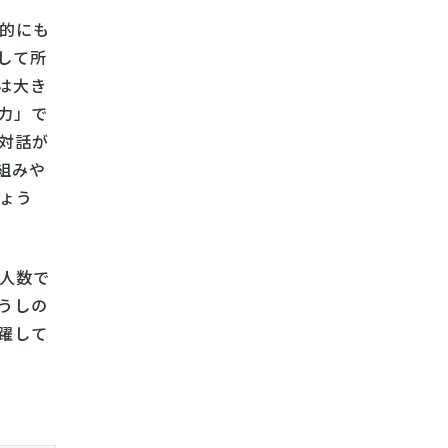
的にも
して所
は大き
力」で
対話が
組みや
ょう
人数で
うしの
躍して