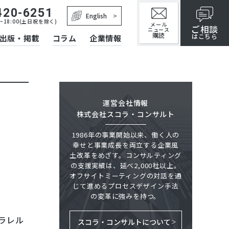
420-6251
English
~18:00(土日祝を除く)
メール
ご相談
ニュース
購読
はこちら
出版・掲載
コラム
企業情報
運営会社情報
株式会社スコラ・コンサルト
1986年の事業開始以来、働く人の
幸せと事業成長を両立する企業風
土改革をめざす。コンサルティング
の支援実績は、延べ2,000社以上。
オフサイトミーティングの対話を通
じて進めるプロセスデザイン手法
の変革に強みを持つ。
ラレル
スコラ・コンサルトについて