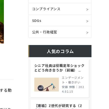
コンプライアンス
SDGs
公共・行政経営
人気のコラム
シニア社員は役職定年ショック
とどう向き合うか（前編）
…
エンゲージメン
ト・働きがい
安藤 伸雅
｜
202
する動
4.02.15
【寄稿】Z世代が研究する〈Z