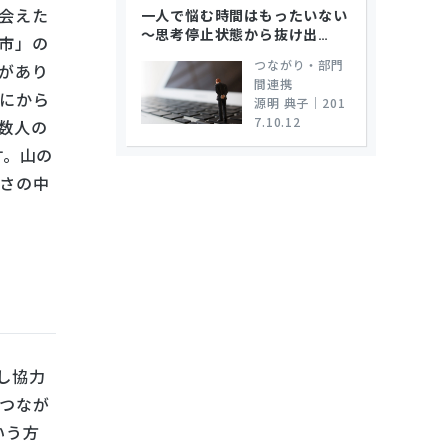
会えた
一人で悩む時間はもったいない
～思考停止状態から抜け出
…
市」の
つながり・部門
があり
間連携
にから
源明 典子
｜
201
7.10.12
数人の
す。山の
さの中
し協力
つなが
いう方