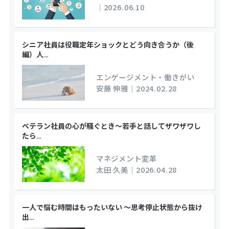
｜
2026.06.10
シニア社員は役職定年ショックとどう向き合うか（後
編）人
…
エンゲージメント・働きがい
安藤 伸雅
｜
2024.02.28
ベテラン社員の心が騒ぐとき～若手と話してザワザワし
たら
…
マネジメント変革
太田 久美
｜
2026.04.28
一人で悩む時間はもったいない ～思考停止状態から抜け
出
…