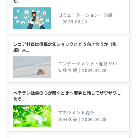
た
…
コミュニケーション・対話
｜
2026.06.10
シニア社員は役職定年ショックとどう向き合うか（後
編）人
…
エンゲージメント・働きがい
安藤 伸雅
｜
2024.02.28
ベテラン社員の心が騒ぐとき～若手と話してザワザワし
たら
…
マネジメント変革
太田 久美
｜
2026.04.28