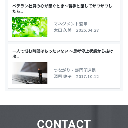
ベテラン社員の心が騒ぐとき～若手と話してザワザワし
たら
…
マネジメント変革
太田 久美
｜
2026.04.28
一人で悩む時間はもったいない ～思考停止状態から抜け
出
…
つながり・部門間連携
源明 典子
｜
2017.10.12
CONTACT