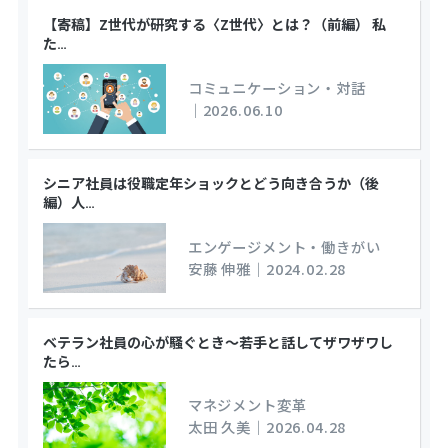
【寄稿】Z世代が研究する〈Z世代〉とは？（前編） 私
た
…
コミュニケーション・対話
｜
2026.06.10
シニア社員は役職定年ショックとどう向き合うか（後
編）人
…
エンゲージメント・働きがい
安藤 伸雅
｜
2024.02.28
ベテラン社員の心が騒ぐとき～若手と話してザワザワし
たら
…
マネジメント変革
太田 久美
｜
2026.04.28