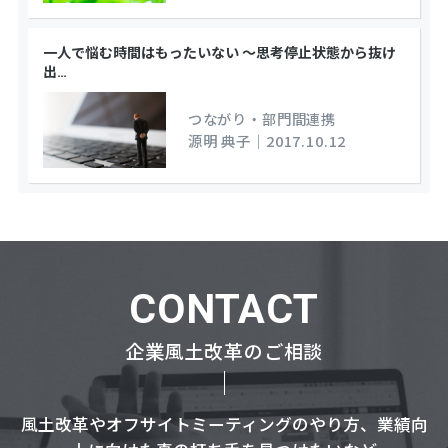
一人で悩む時間はもったいない ～思考停止状態から抜け
出
…
つながり・部門間連携
源明 典子
｜
2017.10.12
CONTACT
企業風土改革のご相談
風土改革やオフサイトミーティングのやり方、業績向