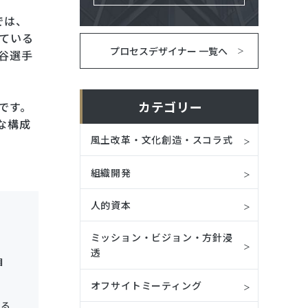
では、
ている
プロセスデザイナー 一覧へ
谷選手
カテゴリー
です。
な構成
風土改革・文化創造・スコラ式
組織開発
人的資本
ミッション・ビジョン・方針浸
透
自
オフサイトミーティング
見る