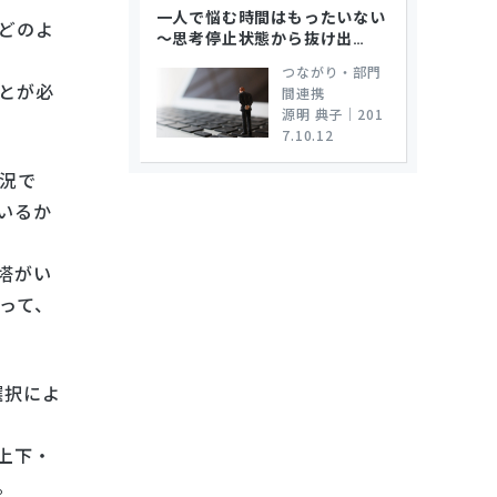
一人で悩む時間はもったいない
どのよ
～思考停止状態から抜け出
…
つながり・部門
とが必
間連携
源明 典子
｜
201
7.10.12
況で
いるか
塔がい
って、
選択によ
上下・
。