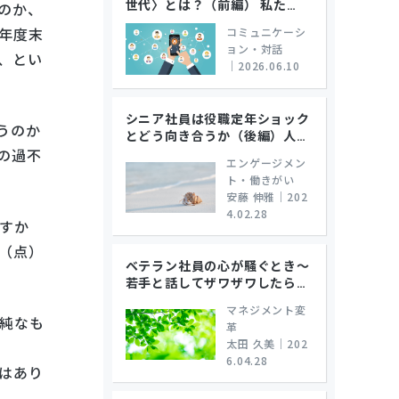
世代〉とは？（前編） 私た
…
のか、
年度末
コミュニケーシ
ョン・対話
、とい
｜
2026.06.10
シニア社員は役職定年ショック
うのか
とどう向き合うか（後編）人
…
の過不
エンゲージメン
ト・働きがい
安藤 伸雅
｜
202
4.02.28
すか
（点）
ベテラン社員の心が騒ぐとき～
若手と話してザワザワしたら
…
マネジメント変
純なも
革
太田 久美
｜
202
6.04.28
はあり