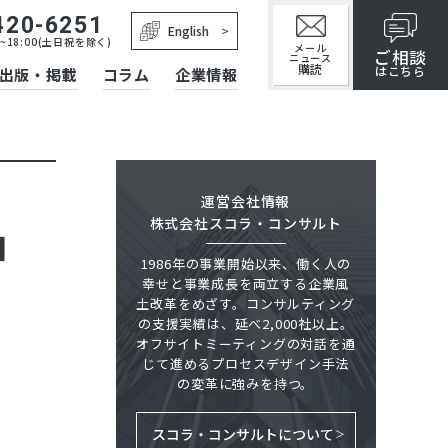
420-6251
English
~18:00(土日祝を除く)
メール
ご相談
ニュース
購読
はこちら
出版・掲載
コラム
企業情報
運営会社情報
株式会社スコラ・コンサルト
」
1986年の事業開始以来、働く人の
幸せと事業成長を両立する企業風
土改革をめざす。コンサルティング
の支援実績は、延べ2,000社以上。
オフサイトミーティングの対話を通
じて進めるプロセスデザイン手法
の変革に強みを持つ。
スコラ・コンサルトについて