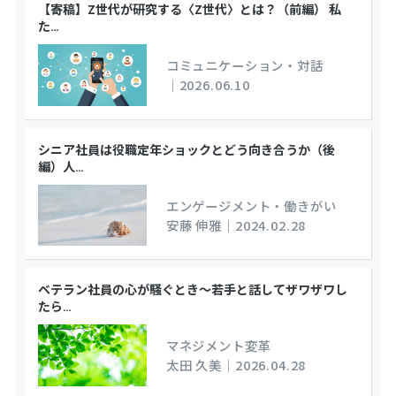
【寄稿】Z世代が研究する〈Z世代〉とは？（前編） 私
た
…
コミュニケーション・対話
｜
2026.06.10
シニア社員は役職定年ショックとどう向き合うか（後
編）人
…
エンゲージメント・働きがい
安藤 伸雅
｜
2024.02.28
ベテラン社員の心が騒ぐとき～若手と話してザワザワし
たら
…
マネジメント変革
太田 久美
｜
2026.04.28