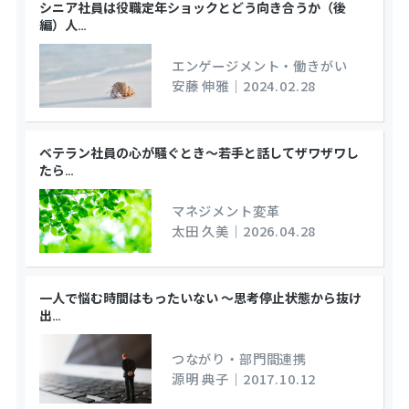
シニア社員は役職定年ショックとどう向き合うか（後
編）人
…
エンゲージメント・働きがい
安藤 伸雅
｜
2024.02.28
ベテラン社員の心が騒ぐとき～若手と話してザワザワし
たら
…
マネジメント変革
太田 久美
｜
2026.04.28
一人で悩む時間はもったいない ～思考停止状態から抜け
出
…
つながり・部門間連携
源明 典子
｜
2017.10.12