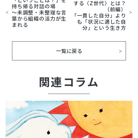
する〈Z世代〉とは？
持ち帰る対話の場
（前編）
～未調整・未整理な言
「一貫した自分」より
葉から組織の活力が生
も「状況に適した自
まれる
分」という生き方
一覧に戻る
関連コラム