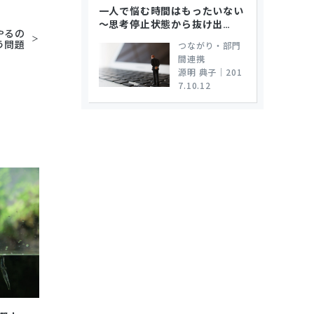
一人で悩む時間はもったいない
～思考停止状態から抜け出
…
やるの
う問題
つながり・部門
間連携
源明 典子
｜
201
7.10.12