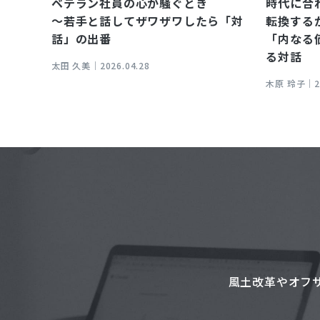
ベテラン社員の心が騒ぐとき
時代に合
～若手と話してザワザワしたら「対
転換する
話」の出番
「内なる
る対話
太田 久美｜
2026.04.28
木原 玲子｜
2
風土改革やオフ