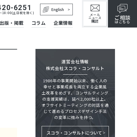
420-6251
English
~18:00(土日祝を除く)
メール
ご相談
ニュース
購読
はこちら
出版・掲載
コラム
企業情報
運営会社情報
株式会社スコラ・コンサルト
1986年の事業開始以来、働く人の
幸せと事業成長を両立する企業風
土改革をめざす。コンサルティング
の支援実績は、延べ2,000社以上。
オフサイトミーティングの対話を通
じて進めるプロセスデザイン手法
の変革に強みを持つ。
スコラ・コンサルトについて