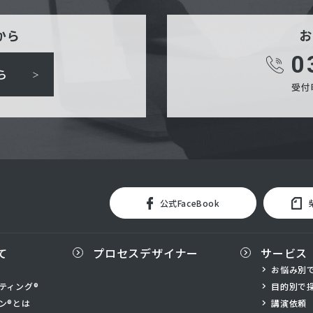
から
お
0
ら
受付時
公式FaceBook
て
プロセスデザイナー
サービス
お悩み別
ティング®
目的別で
ン®とは
講演依頼