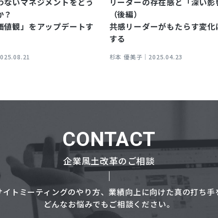
わないマネジメントをどう
リーダーの存在感と「深い影
か？
（後編）
価値観」をアップデートす
共感リーダーがもたらす変化
する
025.08.21
杉本 優美子｜
2025.04.23
CONTACT
企業風土改革のご相談
サイトミーティングのやり方、業績向上に向けた真の打ち手
どんなお悩みでもご相談ください。