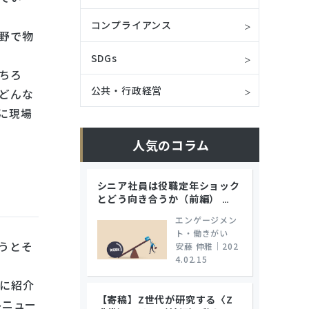
コンプライアンス
野で物
SDGs
ちろ
公共・行政経営
どんな
に現場
人気のコラム
シニア社員は役職定年ショック
とどう向き合うか（前編）
…
エンゲージメン
ト・働きがい
うとそ
安藤 伸雅
｜
202
4.02.15
に紹介
【寄稿】Z世代が研究する〈Z
ルニュー