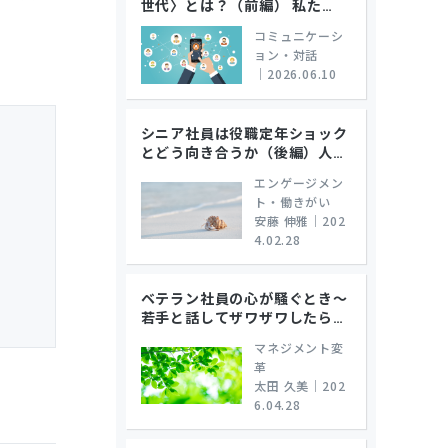
世代〉とは？（前編） 私た
…
コミュニケーシ
ョン・対話
｜
2026.06.10
シニア社員は役職定年ショック
とどう向き合うか（後編）人
…
エンゲージメン
ト・働きがい
安藤 伸雅
｜
202
4.02.28
ベテラン社員の心が騒ぐとき～
若手と話してザワザワしたら
…
マネジメント変
革
太田 久美
｜
202
6.04.28