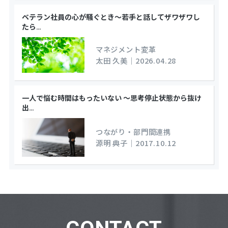
ベテラン社員の心が騒ぐとき～若手と話してザワザワし
たら
…
マネジメント変革
太田 久美
｜
2026.04.28
一人で悩む時間はもったいない ～思考停止状態から抜け
出
…
つながり・部門間連携
源明 典子
｜
2017.10.12