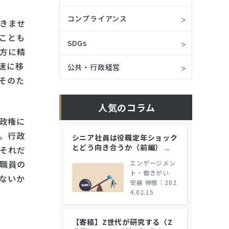
コンプライアンス
きませ
ことも
SDGs
方に精
速に移
公共・行政経営
そのた
人気のコラム
政権に
。行政
シニア社員は役職定年ショック
とどう向き合うか（前編）
それだ
…
職員の
エンゲージメン
ト・働きがい
ないか
安藤 伸雅
｜
202
4.02.15
【寄稿】Z世代が研究する〈Z