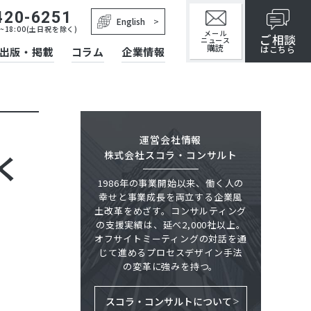
420-6251
English
~18:00(土日祝を除く)
メール
ご相談
ニュース
購読
はこちら
出版・掲載
コラム
企業情報
運営会社情報
株式会社スコラ・コンサルト
く
1986年の事業開始以来、働く人の
幸せと事業成長を両立する企業風
土改革をめざす。コンサルティング
の支援実績は、延べ2,000社以上。
オフサイトミーティングの対話を通
じて進めるプロセスデザイン手法
の変革に強みを持つ。
スコラ・コンサルトについて