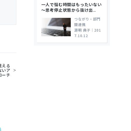
一人で悩む時間はもったいない
～思考停止状態から抜け出
…
つながり・部門
間連携
源明 典子
｜
201
7.10.12
見える
ないア
ローチ