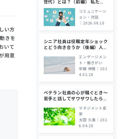
世代〉とは？（前編） 私た
…
コミュニケーシ
ョン・対話
｜
2026.06.10
しい方
動きを
シニア社員は役職定年ショック
おいて
とどう向き合うか（後編）人
…
が用意
エンゲージメン
ト・働きがい
安藤 伸雅
｜
202
4.02.28
ベテラン社員の心が騒ぐとき～
若手と話してザワザワしたら
…
マネジメント変
革
太田 久美
｜
202
6.04.28