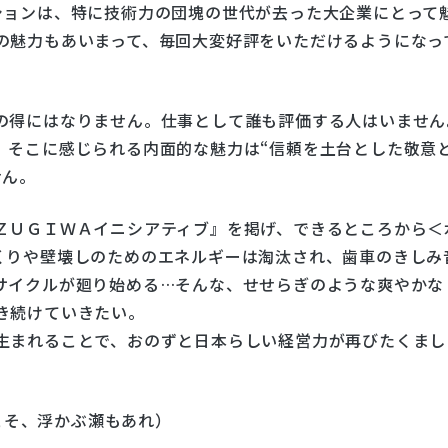
ションは、特に技術力の団塊の世代が去った大企業にとって
の魅力もあいまって、毎回大変好評をいただけるようになっ
の得にはなりません。仕事として誰も評価する人はいません
。そこに感じられる内面的な魅力は“信頼を土台とした敬意
せん。
ＺＵＧＩＷＡイニシアティブ』を掲げ、できるところから＜
くりや壁壊しのためのエネルギーは淘汰され、歯車のきしみ
サイクルが廻り始める…そんな、せせらぎのような爽やかな
き続けていきたい。
生まれることで、おのずと日本らしい経営力が再びたくまし
を捨ててこそ、浮かぶ瀬もあれ）