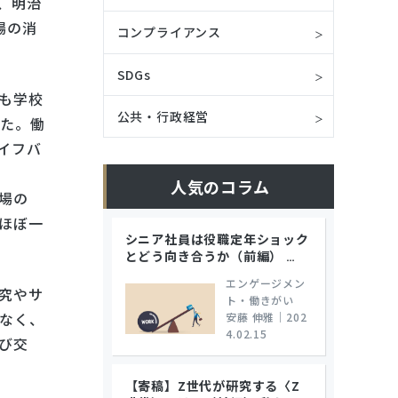
、明治
場の消
コンプライアンス
SDGs
も学校
公共・行政経営
した。働
イフバ
人気のコラム
場の
ほぼ一
シニア社員は役職定年ショック
とどう向き合うか（前編）
…
エンゲージメン
究やサ
ト・働きがい
なく、
安藤 伸雅
｜
202
4.02.15
び交
【寄稿】Z世代が研究する〈Z