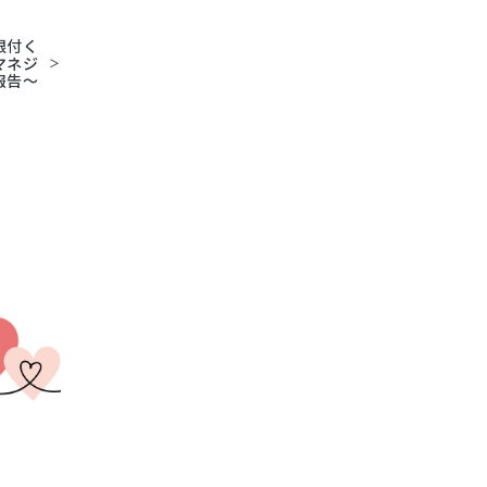
根付く
マネジ
報告～