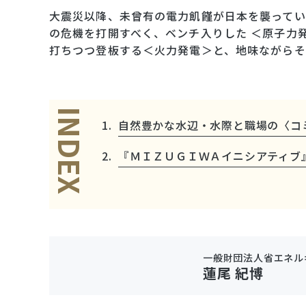
大震災以降、未曾有の電力飢饉が日本を襲ってい
の危機を打開すべく、ベンチ入りした ＜原子力
打ちつつ登板する＜火力発電＞と、地味ながらそ
INDEX
自然豊かな水辺・水際と職場の〈コ
『ＭＩＺＵＧＩＷＡイニシアティブ
一般財団法人省エネル
蓮尾 紀博