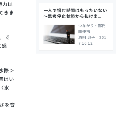
魅力は
一人で悩む時間はもったいない
てきま
～思考停止状態から抜け出
…
つながり・部門
間連携
。で
源明 典子
｜
201
7.10.12
と感
水際＞
音はい
〈水
さを育