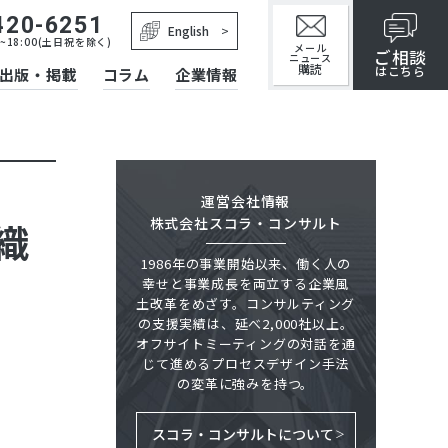
420-6251
English
~18:00(土日祝を除く)
メール
ご相談
ニュース
購読
はこちら
出版・掲載
コラム
企業情報
運営会社情報
株式会社スコラ・コンサルト
織
1986年の事業開始以来、働く人の
幸せと事業成長を両立する企業風
土改革をめざす。コンサルティング
の支援実績は、延べ2,000社以上。
オフサイトミーティングの対話を通
じて進めるプロセスデザイン手法
の変革に強みを持つ。
スコラ・コンサルトについて