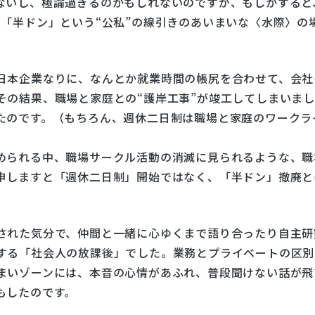
ないし、極論過ぎるのかもしれないのですが、もしかすると
「半ドン」という“公私”の線引きのあいまいな〈水際〉の
日本企業なりに、なんとか就業時間の帳尻を合わせて、会社
その結果、職場と家庭との“護岸工事”が竣工してしまいま
たのです。（もちろん、週休二日制は職場と家庭のワークラ
められる中、職場サークル活動の消滅に見られるような、職
申しますと「週休二日制」開始ではなく、「半ドン」撤廃と
された気分で、仲間と一緒に心ゆくまで語り合ったり自主研
する「社会人の放課後」でした。業務とプライベートの区別
まいゾーンには、本音の心情があふれ、普段聞けない話が飛
もしたのです。