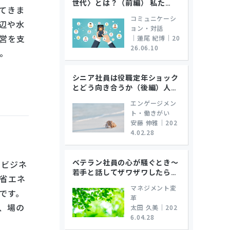
世代〉とは？（前編） 私た
…
てきま
コミュニケーシ
辺や水
ョン・対話
営を支
｜
蓮尾 紀博
｜
20
26.06.10
。
シニア社員は役職定年ショック
とどう向き合うか（後編）人
…
エンゲージメン
ト・働きがい
安藤 伸雅
｜
202
4.02.28
ベテラン社員の心が騒ぐとき～
ネビジネ
若手と話してザワザワしたら
…
省エネ
マネジメント変
です。
革
、場の
太田 久美
｜
202
6.04.28