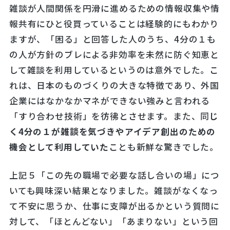
雑談が人間関係を円滑に進めるための情報収集や情
報共有にひと役買っていることは経験的にもわかり
ますが、「困る」と回答した人のうち、4分の１も
の人が方針のブレによる非効率を未然に防ぐ知恵と
して雑談を利用しているというのは意外でした。こ
れは、日本のものづくりの大きな特徴であり、外国
企業にはなかなかマネができない強みと言われる
「すり合わせ技術」を彷彿とさせます。また、同
じ
く
4分の１
が雑談を気づきやアイデア創出のための
機会として利用していた
ことも新鮮な驚きでした。
上記５「この先の職場で必要な話し合いの場」につ
いても興味深い結果となりました。雑談がなくなっ
て不安に思うか、仕事に支障が出るかという質問に
対して、「ほとんどない」「あまりない」という回